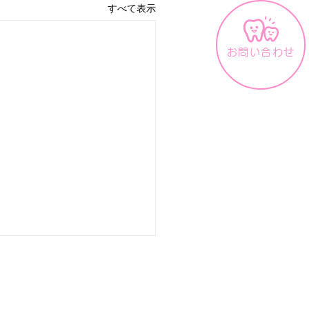
すべて表示
お問い合わせ
影響に伴う臨時休診
の接近により､スタッフ､患者
安全確保のため臨時休診とさ