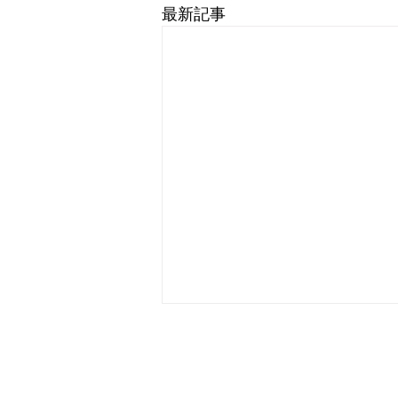
最新記事
8月休日当番医
2日 池田病院歯科 9日 中野歯
科医院 11日 中原歯科医院 14