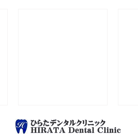
7月休日当番医
台風
5日 さかもと歯科クリニック 12
台風
日 四季デンタルクリニック 19
様の