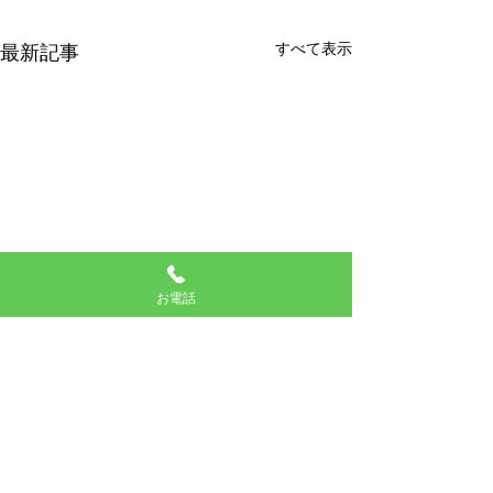
すべて表示
最新記事
お電話
台風影響に伴う臨時休診
6月休日当番医
台風の接近により､スタッフ､
7日 安代歯科医院