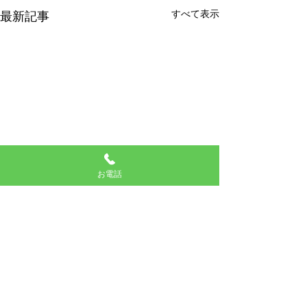
すべて表示
最新記事
お電話
7月休日当番医
台風影響に伴う
5日 さかもと歯科クリニッ
台風の接近により､
ク 12日 四季デンタルクリ
患者様の安全確保